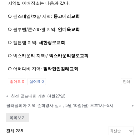
지역별 예배장소는 다음과 같다.
○ 랜스데일/호샴 지역:
몽고메리교회
지
○ 블루벨
/
콘쇼하켄 지역:
안디옥교회
○ 챌튼햄 지역
:
새한장로교회
역
○ 벅스카운티 지역
:/
벅스카운티장로교회
○ 어퍼다비 지역
:
필라한인침례교회
한
좋아요
0
싫어요
0
인쇄
«
친선 골프대회 개최 (4월27일)
인
필라델피아 지역 순회영사 실시, 5월 10일(금) 오후1시~5시
»
목록보기
생
전체 288