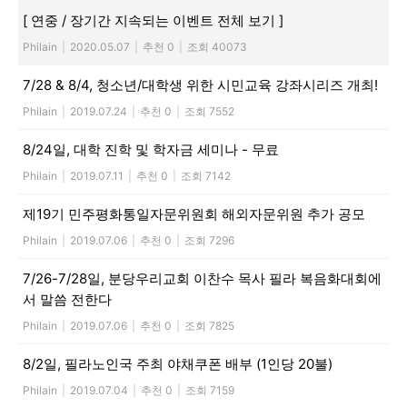
[ 연중 / 장기간 지속되는 이벤트 전체 보기 ]
활
Philain
|
2020.05.07
|
추천 0
|
조회 40073
7/28 & 8/4, 청소년/대학생 위한 시민교육 강좌시리즈 개최!
정
Philain
|
2019.07.24
|
추천 0
|
조회 7552
8/24일, 대학 진학 및 학자금 세미나 - 무료
보
Philain
|
2019.07.11
|
추천 0
|
조회 7142
제19기 민주평화통일자문위원회 해외자문위원 추가 공모
은
Philain
|
2019.07.06
|
추천 0
|
조회 7296
7/26-7/28일, 분당우리교회 이찬수 목사 필라 복음화대회에
서 말씀 전한다
행
Philain
|
2019.07.06
|
추천 0
|
조회 7825
8/2일, 필라노인국 주최 야채쿠폰 배부 (1인당 20불)
(PA/NJ/DE)
Philain
|
2019.07.04
|
추천 0
|
조회 7159