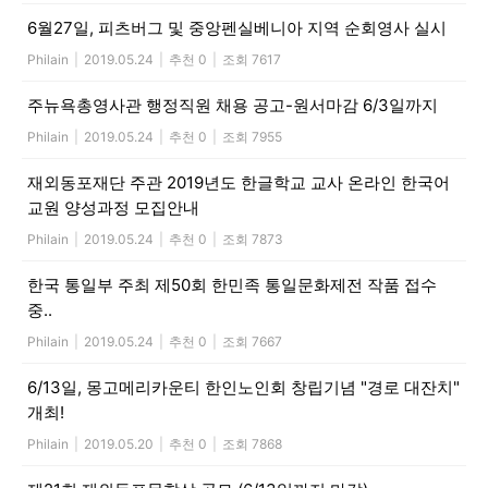
6월27일, 피츠버그 및 중앙펜실베니아 지역 순회영사 실시
Philain
|
2019.05.24
|
추천 0
|
조회 7617
주뉴욕총영사관 행정직원 채용 공고-원서마감 6/3일까지
Philain
|
2019.05.24
|
추천 0
|
조회 7955
재외동포재단 주관 2019년도 한글학교 교사 온라인 한국어
교원 양성과정 모집안내
Philain
|
2019.05.24
|
추천 0
|
조회 7873
한국 통일부 주최 제50회 한민족 통일문화제전 작품 접수
중..
Philain
|
2019.05.24
|
추천 0
|
조회 7667
6/13일, 몽고메리카운티 한인노인회 창립기념 "경로 대잔치"
개최!
Philain
|
2019.05.20
|
추천 0
|
조회 7868