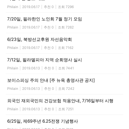
Philain
|
2019.06.17
|
추천 0
|
조회 7296
7/20일, 필라한인 노인회 7월 정기 모임
Philain
|
2019.06.17
|
추천 0
|
조회 7262
6/23일, 북방선교후원 자선음악회
Philain
|
2019.06.17
|
추천 0
|
조회 7162
7/12일, 필라델피아 지역 순회영사 실시
Philain
|
2019.06.13
|
추천 0
|
조회 7441
보이스피싱 주의 안내 [주 뉴욕 총영사관 공지]
Philain
|
2019.06.13
|
추천 0
|
조회 7242
외국인 재외국민의 건강보험 적용안내, 7/16일부터 시행
Philain
|
2019.06.13
|
추천 0
|
조회 7251
6/25일, 제69주년 6.25전쟁 기념행사