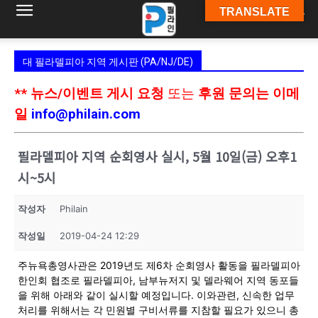
TRANSLATE
필
대 필라델피아 지역 게시판 (PA/NJ/DE)
라
** 뉴스/이벤트 게시 요청
또는
후원 문의는 이메
일
info@philain.com
인
필라델피아 지역 순회영사 실시, 5월 10일(금) 오후1
시~5시
ￜ
작성자
Philain
작성일
2019-04-24 12:29
필
주뉴욕총영사관은 2019년도 제6차 순회영사 활동을 필라델피아
한인회 협조로 필라델피아, 남부뉴저지 및 델라웨어 지역 동포들
을 위해 아래와 같이 실시할 예정입니다. 이와관련, 신속한 업무
처리를 위해서는 각 민원별 구비서류를 지참할 필요가 있으니 총
라