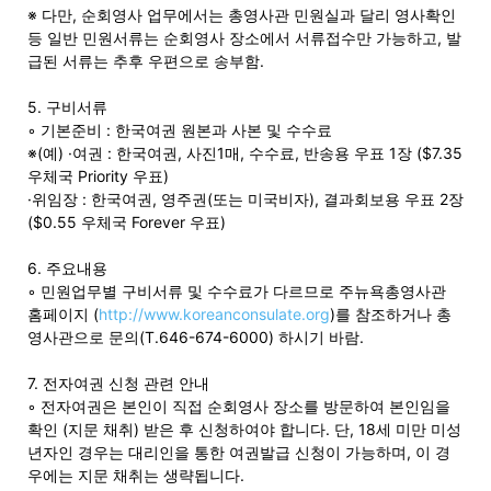
※ 다만, 순회영사 업무에서는 총영사관 민원실과 달리 영사확인
활
등 일반 민원서류는 순회영사 장소에서 서류접수만 가능하고, 발
급된 서류는 추후 우편으로 송부함.
5. 구비서류
정
◦ 기본준비 : 한국여권 원본과 사본 및 수수료
※(예) ·여권 : 한국여권, 사진1매, 수수료, 반송용 우표 1장 ($7.35
우체국 Priority 우표)
·위임장 : 한국여권, 영주권(또는 미국비자), 결과회보용 우표 2장
보
($0.55 우체국 Forever 우표)
6. 주요내용
은
◦ 민원업무별 구비서류 및 수수료가 다르므로 주뉴욕총영사관
홈페이지 (
http://www.koreanconsulate.org
)를 참조하거나 총
영사관으로 문의(T.646-674-6000) 하시기 바람.
행
7. 전자여권 신청 관련 안내
◦ 전자여권은 본인이 직접 순회영사 장소를 방문하여 본인임을
확인 (지문 채취) 받은 후 신청하여야 합니다. 단, 18세 미만 미성
년자인 경우는 대리인을 통한 여권발급 신청이 가능하며, 이 경
(PA/NJ/DE)
우에는 지문 채취는 생략됩니다.