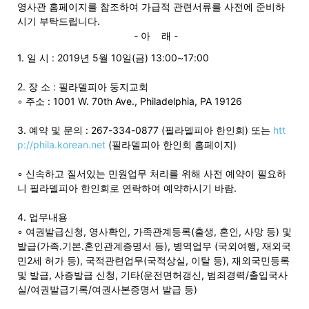
영사관 홈페이지를 참조하여 가급적 관련서류를 사전에 준비하
시기 부탁드립니다.
- 아 래 -
지
1. 일 시 : 2019년 5월 10일(금) 13:00~17:00
2. 장 소 : 필라델피아 둥지교회
◦ 주소 : 1001 W. 70th Ave., Philadelphia, PA 19126
역
3. 예약 및 문의 : 267-334-0877 (필라델피아 한인회) 또는
htt
p://phila.korean.net
(필라델피아 한인회 홈페이지)
한
◦ 신속하고 질서있는 민원업무 처리를 위해 사전 예약이 필요하
니 필라델피아 한인회로 연락하여 예약하시기 바람.
인
4. 업무내용
◦ 여권발급신청, 영사확인, 가족관계등록(출생, 혼인, 사망 등) 및
발급(가족․기본․혼인관계증명서 등), 병역업무 (국외여행, 재외국
민2세 허가 등), 국적관련업무(국적상실, 이탈 등), 재외국민등록
생
및 발급, 사증발급 신청, 기타(운전면허갱신, 범죄경력/출입국사
실/여권발급기록/여권사본증명서 발급 등)