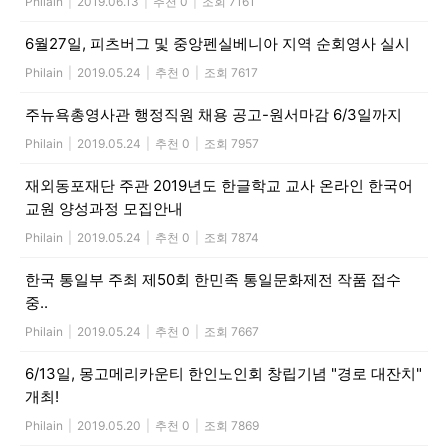
Philain
|
2019.06.13
|
추천 0
|
조회 7161
6월27일, 피츠버그 및 중앙펜실베니아 지역 순회영사 실시
Philain
|
2019.05.24
|
추천 0
|
조회 7617
주뉴욕총영사관 행정직원 채용 공고-원서마감 6/3일까지
Philain
|
2019.05.24
|
추천 0
|
조회 7957
재외동포재단 주관 2019년도 한글학교 교사 온라인 한국어
교원 양성과정 모집안내
Philain
|
2019.05.24
|
추천 0
|
조회 7874
한국 통일부 주최 제50회 한민족 통일문화제전 작품 접수
중..
Philain
|
2019.05.24
|
추천 0
|
조회 7667
6/13일, 몽고메리카운티 한인노인회 창립기념 "경로 대잔치"
개최!
Philain
|
2019.05.20
|
추천 0
|
조회 7869