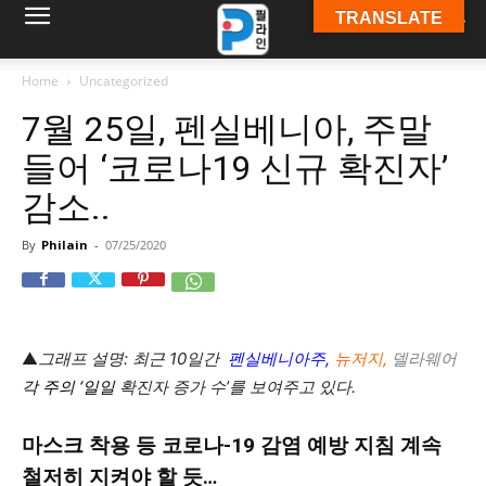
TRANSLATE
필
Home
Uncategorized
7월 25일, 펜실베니아, 주말
라
들어 ‘코로나19 신규 확진자’
감소..
인
By
Philain
-
07/25/2020
ￜ
▲
그래프 설명: 최근 10일간
펜실베니아주,
뉴저지,
델라웨어
각 주의
‘일일
확진자 증가 수’를 보여주고 있다.
필
마스크 착용 등 코로나-19 감염 예방 지침 계속
철저히 지켜야 할 듯…
라