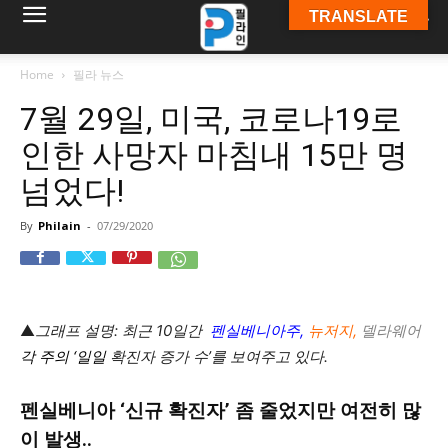
TRANSLATE
필
Home
필라 뉴스
7월 29일, 미국, 코로나19로
라
인한 사망자 마침내 15만 명
넘었다!
인
By
Philain
-
07/29/2020
ￜ
▲
그래프 설명: 최근 10일간
펜실베니아주,
뉴저지,
델라웨어
각 주의
‘일일
확진자 증가 수’를 보여주고 있다.
필
펜실베니아 ‘신규 확진자’ 좀 줄었지만 여전히 많
이 발생..
라