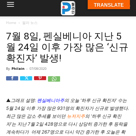
TRANSLATE
필
Home
필라 뉴스
7월 8일, 펜실베니아 지난 5
라
월 24일 이후 가장 많은 ‘신규
확진자’ 발생!
인
By
Philain
-
07/08/2020
ￜ
▲
그래프 설명:
펜실베니아주
의 오늘 ‘하루 신규 확진자’ 수는
5월 24일 이후 가장 많은 931명의 확진자가 신규로 발생했다.
필
최근 많은 감소 추세를 보이던
뉴저지주
의 ‘하루 신규 확진
자’는 지난 7월 2일 428명으로 다시 상당히 증가한 후 등락을
계속하다가 어제 267명으로 다시 약간 증가한 후 오늘은 확
라