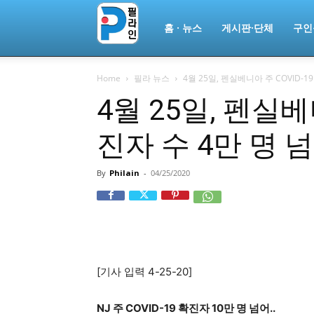
필
홈 · 뉴스
게시판·단체
구인
Home
필라 뉴스
4월 25일, 펜실베니아 주 COVID-1
라
4월 25일, 펜실베
진자 수 4만 명 
인
By
Philain
-
04/25/2020
ￜ
필
[기사 입력 4-25-20]
라
NJ 주 COVID-19 확진자 10만 명 넘어..