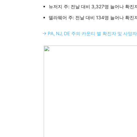
뉴저지 주: 전날 대비 3,327명 늘어나 확진자 총
활
델라웨어 주: 전날 대비 134명 늘어나 확진자 총
정
→ PA, NJ, DE 주의 카운티 별 확진자 및 사망
보
은
행
(PA/NJ/DE)