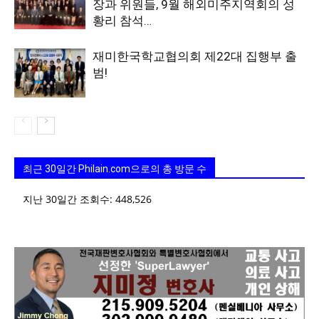
장과 위원들, 9월 해외미주지역회의 성
황리 참석…
재미한국학교협의회 제22대 집행부 출
범!
최근 30일간 Philain.com으로의 총 방문 수
지난 30일간 조회수:
448,526