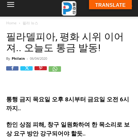
TRANSLATE
필
Home
필라 뉴스
필라델피아, 평화 시위 이어
라
져.. 오늘도 통금 발동!
By
Philain
-
06/04/2020
인
ￜ
통행 금지 목요일 오후 8시부터 금요일 오전 6시
까지..
필
한인 상점 피해, 창구 일원화하여 한 목소리로 보
상 요구 방안 강구되어야 할듯..
라