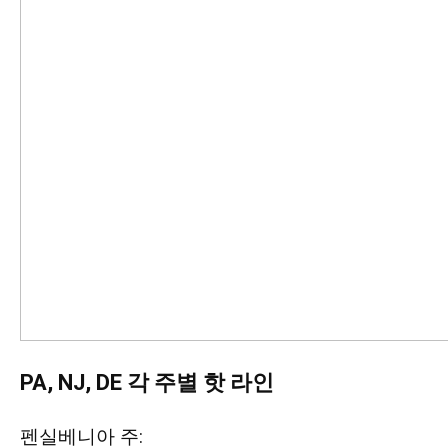
PA, NJ, DE
각
주별
핫
라
인
펜실베니아 주: