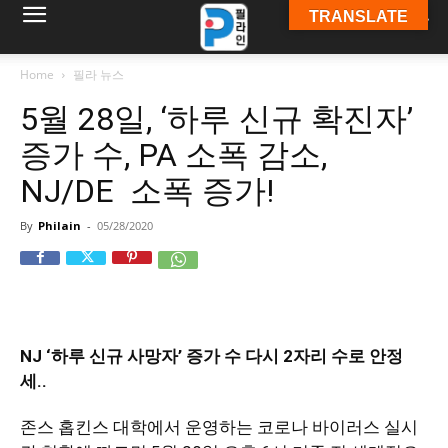
TRANSLATE
필
Home
필라 뉴스
5월 28일, ‘하루 신규 확진자’
라
증가 수, PA 소폭 감소,
NJ/DE 소폭 증가!
인
By
Philain
-
05/28/2020
ￜ
NJ ‘하루 신규 사망자’ 증가 수 다시 2자리 수로 안정
필
세..
존스 홉킨스 대학에서 운영하는 코로나 바이러스 실시
라